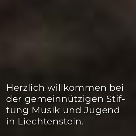
Herz­lich will­kom­men bei
der gemeinnützigen Stif­
tung Musik und Jugend
in Liechten­stein.